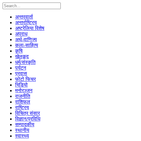
अन्तरवार्ता
अन्तर्राष्ट्रिय
अष्ट्रेलिया विशेष
अपराध
अर्थ-वाणिज्य
कला-साहित्य
कृषि
खेलकूद
धर्म/संस्कृति
पर्यटन
प्रवास
फोटो फिचर
भिडियो
मनोरञ्जन
राजनीति
राशिफल
राष्ट्रिय
विचित्र संसार
विज्ञान/प्रविधि
सम्पादकीय
स्थानीय
स्वास्थ्य