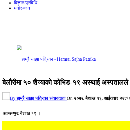
विज्ञान/प्रविधि
मनोरञ्जन
बेलौरीमा ५० शैय्याको कोभिड-१९ अस्थाई अस्पतालले सेव
By
हाम्रै साझा पत्रिका संवाददाता
On
२०७८ बैशाख १९, आईतवार २२:१
कञ्चनपुर
, बैशाख १९ ।