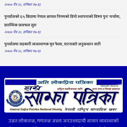
२०७७ चैत्र २८, शनिबार १७:१३
पुनर्वासको ६५ बिघामा नेपाल आयल निगमको डिपो स्थापनाको विषय पुनः चर्चामा,
प्रारम्भिक छलफल सुरु
२०७७ चैत्र २८, शनिबार १७:१३
पुनर्वासमा सहकारी व्यवस्थापक मृत फेला, घटनाबारे अनुसन्धान जारी
२०७७ चैत्र २८, शनिबार १७:१३
उन्नत लोकतन्त्र, गणतन्त्र जस्ता जनउत्तरदायी शासन व्यवस्थाको