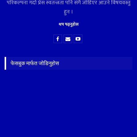
परिकल्पना गर्दा प्रेस स्वतन्त्रता पनि संगै जोडिएर आउने विषयवस्तु
हुन ।
थप पढ्नुहोस
फेसबुक मार्फत जोडिनुहोस