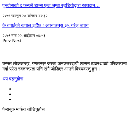
पुनर्वासको द फन्की डान्स एन्ड जुम्बा स्टुडियोद्वारा रक्तदान…
२०७९ फाल्गुन २७, शनिबार २२:३२
के तपाईको कपाल झर्दैछ ? अपनाउनुस ३५ घरेलु उपाय
२०७९ माघ २२, आईतवार ०७:५३
Prev
Next
उन्नत लोकतन्त्र, गणतन्त्र जस्ता जनउत्तरदायी शासन व्यवस्थाको परिकल्पना
गर्दा प्रेस स्वतन्त्रता पनि संगै जोडिएर आउने विषयवस्तु हुन ।
थप पढ्नुहोस
फेसबुक मार्फत जोडिनुहोस