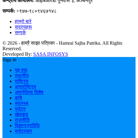
केन्द्रीय कार्यालयः
आईबिआरडी पुनर्वास ३, कञ्चनपुर
सम्पर्क:
+९७७-९८०९४६७१४८
हाम्रो बारे
सदस्यहरू
सम्पर्क
© 2026 - हाम्रै साझा पत्रिका - Hamrai Sajha Patrika. All Rights
Reserved.
Developed By:
SASA INFOSYS
Sign in
गृह पृष्ठ
स्थानीय
राष्ट्रिय
अन्तर्राष्ट्रिय
अष्ट्रेलिया विशेष
कृषि
स्वास्थ्य
पर्यटन
खेलकूद
राजनीति
विज्ञान/प्रविधि
मनोरञ्जन