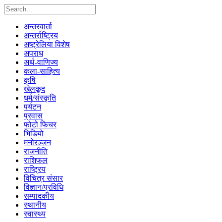
अन्तरवार्ता
अन्तर्राष्ट्रिय
अष्ट्रेलिया विशेष
अपराध
अर्थ-वाणिज्य
कला-साहित्य
कृषि
खेलकूद
धर्म/संस्कृति
पर्यटन
प्रवास
फोटो फिचर
भिडियो
मनोरञ्जन
राजनीति
राशिफल
राष्ट्रिय
विचित्र संसार
विज्ञान/प्रविधि
सम्पादकीय
स्थानीय
स्वास्थ्य