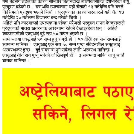
गर्मी बढेसँगै डढेलोका कारण साेमवार बिहानैदेखि उपत्यकासहित देशभरिको वायु
प्रदूषण बढेको छ । यसअघि उपत्यकामा यही चैतको १३ गतेदेखि पनि यस्तै
किसिमको प्रदूषण भएको थियो । प्रदूषणका कारण सरकारले यही चैत १७
गतेदेखि २० गतेसम्म विद्यालय बन्द गरेको थियो ।
अहिले पनि काठमाण्डौ उपत्यकामा रहेका धेरैजसो प्रदूषण मापन केन्द्रहरूले
प्रदूषणको मात्रा खतरनाक अवस्थामा रहेको देखाइरहेका छन् । अहिले
काठमाण्डाैकाे एक्यूआई दुई सय ५० मापन भएकाे छ ।
सामान्यतया एक्यूआई ५० सम्म हुनु राम्रो हो । ५० देखि एक सय सम्मलाई
सामान्य मानिन्छ । एक्यूआई एक सय ५० सम्म पुग्दा संवेदनशील समूहलाई
अस्वस्थकर हुन्छ । दुई सयसम्म पुगे सबैका लागि अस्वस्थ मानिन्छ ।
एक्यूआई तीन सय पुग्नु भनेको जोखिमपूर्ण हो । ३ सयभन्दा माथि जानु चाहिँ
घातक मानिन्छ ।