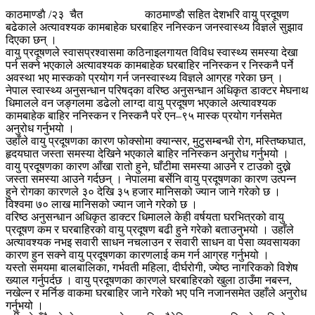
काठमाण्डाै /२३ चैत काठमाण्डाै सहित देशभरि वायु प्रदूषण
बढेकाले अत्यावश्यक कामबाहेक घरबाहिर ननिस्कन जनस्वास्थ्य विज्ञले सुझाव
दिएका छन् ।
वायु प्रदूषणले स्वासप्रश्वासमा कठिनाइलगायत विविध स्वास्थ्य समस्या देखा
पर्न सक्ने भएकाले अत्यावश्यक कामबाहेक घरबाहिर ननिस्कन र निस्कनै पर्ने
अवस्था भए मास्कको प्रयोग गर्न जनस्वास्थ्य विज्ञले आग्रह गरेका छन् ।
नेपाल स्वास्थ्य अनुसन्धान परिषद्का वरिष्ठ अनुसन्धान अधिकृत डाक्टर मेघनाथ
धिमालले वन जङ्गलमा डढेलो लाग्दा वायु प्रदूषण भएकाले अत्यावश्यक
कामबाहेक बाहिर ननिस्कन र निस्कनै परे एन–९५ मास्क प्रयोग गर्नसमेत
अनुरोध गर्नुभयो ।
उहाँले वायु प्रदूषणका कारण फोक्सोमा क्यान्सर, मुटुसम्बन्धी रोग, मस्तिष्कघात,
हृदयघात जस्ता समस्या देखिने भएकाले बाहिर ननिस्कन अनुरोध गर्नुभयो ।
वायु प्रदूषणका कारण आँखा रातो हुने, घाँटीमा समस्या आउने र टाउको दुख्ने
जस्ता समस्या आउने गर्दछन् । नेपालमा बर्सेनि वायु प्रदूषणका कारण उत्पन्न
हुने रोगका कारणले ३० देखि ३५ हजार मानिसको ज्यान जाने गरेको छ ।
विश्वमा ७० लाख मानिसको ज्यान जाने गरेको छ ।
वरिष्ठ अनुसन्धान अधिकृत डाक्टर धिमालले केही वर्षयता घरभित्रको वायु
प्रदूषण कम र घरबाहिरको वायु प्रदूषण बढी हुने गरेको बताउनुभयो । उहाँले
अत्यावश्यक नभइ सवारी साधन नचलाउन र सवारी साधन वा पेसा व्यवसायका
कारण हुन सक्ने वायु प्रदूषणका कारणलाई कम गर्न आग्रह गर्नुभयो ।
यस्ताे समयमा बालबालिका, गर्भवती महिला, दीर्घरोगी, ज्येष्ठ नागरिकको विशेष
ख्याल गर्नुपर्दछ । वायु प्रदूषणका कारणले घरबाहिरको खुला ठाउँमा नबस्न,
नखेल्न र मर्निङ वाकमा घरबाहिर जाने गरेको भए पनि नजानसमेत उहाँले अनुरोध
गर्नुभयो ।