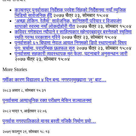
कञ्चनपुर पुनर्वासका निर्देशक प्रवेश सिंहको निर्देशनमा नयाँ म्युजिक
भिडियो सार्वजनिक हुँदै
२०७७ चैत्र २३, सोमबार १५:०४
‘अच्छा लेकिन, रेलैमा’ सार्वजनिक, शान्तिश्री परियार र विजयजंग
थापाको स्वरमा नयाँ लोकदोहोरी गीत
२०७७ चैत्र २३, सोमबार १५:०४
कविवर गणेशदत्त न्यौपाने र साहित्यकार महेन्द्रबहादुर बस्नेतको स्मृतिमा
स्मृति ग्रन्थ प्रकाशन गरिने
२०७७ चैत्र २३, सोमबार १५:०४
पुनर्वासको ६५ बिघामा नेपाल आयल निगमको डिपो स्थापनाको विषय
पुनः चर्चामा, प्रारम्भिक छलफल सुरु
२०७७ चैत्र २३, सोमबार १५:०४
पुनर्वासमा सहकारी व्यवस्थापक मृत फेला, घटनाबारे अनुसन्धान जारी
२०७७ चैत्र २३, सोमबार १५:०४
More Stories
गर्मीका कारण विद्यालय ४ दिन बन्द, नगरप्रमुखद्वारा ‘लु’ बाट…
२०८३ असार ८, सोमबार १५:३१
पुनर्वासमा अत्याधुनिक रक्त परीक्षण मेसिन सञ्चालनमा
२०८२ भाद्र १, आईतवार २२:०६
पुनर्वास नगरपालिकाले मानव बस्ती नजिकै निर्माण गर्‍यो…
२०७९ फाल्गुन २९, सोमबार १८:१३