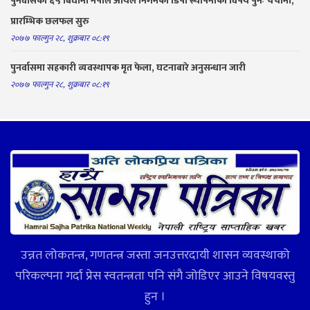
पुनर्वासको ६५ बिघामा नेपाल आयल निगमको डिपो स्थापनाको विषय पुनः चर्चामा,
प्रारम्भिक छलफल सुरु
२०७७ फाल्गुन २८, शुक्रबार ०८:१९
पुनर्वासमा सहकारी व्यवस्थापक मृत फेला, घटनाबारे अनुसन्धान जारी
२०७७ फाल्गुन २८, शुक्रबार ०८:१९
उन्नत लोकतन्त्र, गणतन्त्र जस्ता जनउत्तरदायी शासन व्यवस्थाको
परिकल्पना गर्दा प्रेस स्वतन्त्रता पनि संगै जोडिएर आउने विषयवस्तु
हुन ।