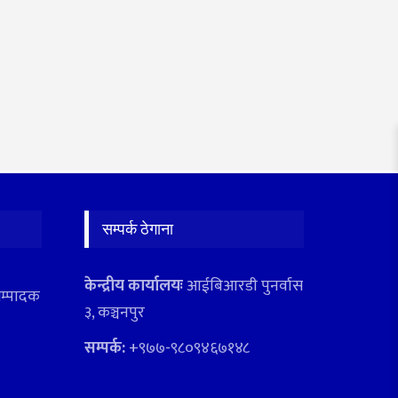
सम्पर्क ठेगाना
केन्द्रीय कार्यालयः
आईबिआरडी पुनर्वास
सम्पादक
३, कञ्चनपुर
सम्पर्क:
+९७७-९८०९४६७१४८