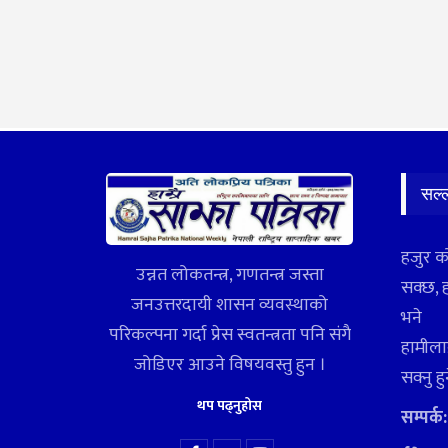
सल्
हजुर क
उन्नत लोकतन्त्र, गणतन्त्र जस्ता
सक्छ, 
जनउत्तरदायी शासन व्यवस्थाको
भने
परिकल्पना गर्दा प्रेस स्वतन्त्रता पनि संगै
हामीलाई
जोडिएर आउने विषयवस्तु हुन ।
सक्नु ह
थप पढ्नुहोस
सम्पर्क