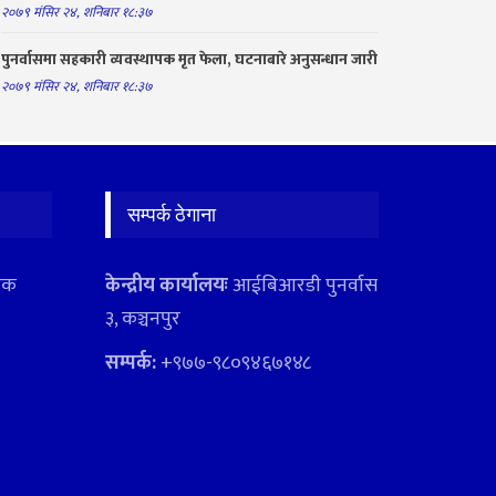
२०७९ मंसिर २४, शनिबार १८:३७
पुनर्वासमा सहकारी व्यवस्थापक मृत फेला, घटनाबारे अनुसन्धान जारी
२०७९ मंसिर २४, शनिबार १८:३७
सम्पर्क ठेगाना
ादक
केन्द्रीय कार्यालयः
आईबिआरडी पुनर्वास
३, कञ्चनपुर
सम्पर्क:
+९७७-९८०९४६७१४८