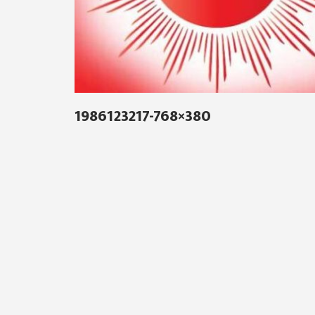
1986123217-768×380