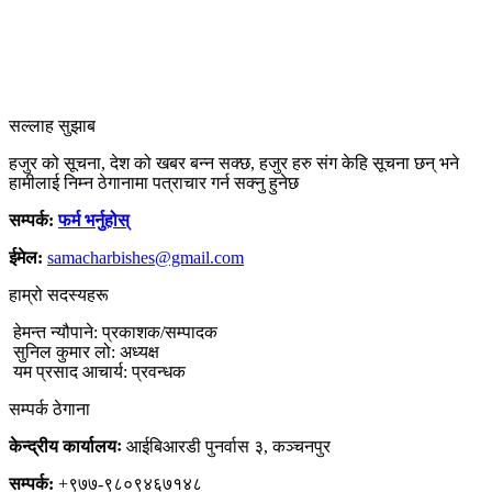
सल्लाह सुझाब
हजुर को सूचना, देश को खबर बन्न सक्छ, हजुर हरु संग केहि सूचना छन् भने
हामीलाई निम्न ठेगानामा पत्राचार गर्न सक्नु हुनेछ
सम्पर्क:
फर्म भर्नुहोस्
ईमेल:
samacharbishes@gmail.com
हाम्रो सदस्यहरू
हेमन्त न्यौपाने: प्रकाशक/सम्पादक
सुनिल कुमार लो: अध्यक्ष
यम प्रसाद आचार्य: प्रवन्धक
सम्पर्क ठेगाना
केन्द्रीय कार्यालयः
आईबिआरडी पुनर्वास ३, कञ्चनपुर
सम्पर्क:
+९७७-९८०९४६७१४८