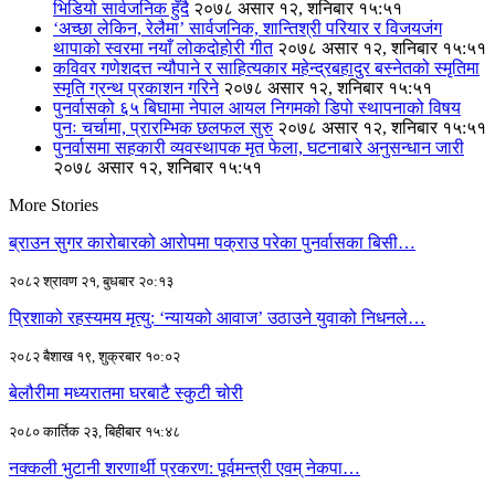
भिडियो सार्वजनिक हुँदै
२०७८ असार १२, शनिबार १५:५१
‘अच्छा लेकिन, रेलैमा’ सार्वजनिक, शान्तिश्री परियार र विजयजंग
थापाको स्वरमा नयाँ लोकदोहोरी गीत
२०७८ असार १२, शनिबार १५:५१
कविवर गणेशदत्त न्यौपाने र साहित्यकार महेन्द्रबहादुर बस्नेतको स्मृतिमा
स्मृति ग्रन्थ प्रकाशन गरिने
२०७८ असार १२, शनिबार १५:५१
पुनर्वासको ६५ बिघामा नेपाल आयल निगमको डिपो स्थापनाको विषय
पुनः चर्चामा, प्रारम्भिक छलफल सुरु
२०७८ असार १२, शनिबार १५:५१
पुनर्वासमा सहकारी व्यवस्थापक मृत फेला, घटनाबारे अनुसन्धान जारी
२०७८ असार १२, शनिबार १५:५१
More Stories
ब्राउन सुगर कारोबारको आरोपमा पक्राउ परेका पुनर्वासका बिसी…
२०८२ श्रावण २१, बुधबार २०:१३
प्रिशाको रहस्यमय मृत्यु: ‘न्यायको आवाज’ उठाउने युवाको निधनले…
२०८२ बैशाख १९, शुक्रबार १०:०२
बेलौरीमा मध्यरातमा घरबाटै स्कुटी चोरी
२०८० कार्तिक २३, बिहीबार १५:४८
नक्कली भुटानी शरणार्थी प्रकरण: पूर्वमन्त्री एवम् नेकपा…