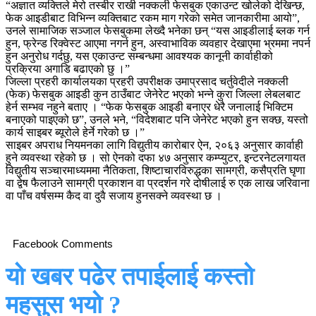
“अज्ञात व्यक्तिले मेरो तस्बीर राखी नक्कली फेसबुक एकाउन्ट खोलेको देखिन्छ,
फेक आइडीबाट विभिन्न व्यक्तिबाट रकम माग गरेको समेत जानकारीमा आयो”,
उनले सामाजिक सञ्जाल फेसबुकमा लेख्दै भनेका छन् “यस आइडीलाई ब्लक गर्न
हुन, फ्रेन्ड रिक्वेस्ट आएमा नगर्न हुन, अस्वाभाविक व्यवहार देखाएमा भ्रममा नपर्न
हुन अनुरोध गर्दछु, यस एकाउन्ट सम्बन्धमा आवश्यक कानूनी कार्वाहीको
प्रक्रिया अगाडि बढाएको छु ।”
जिल्ला प्रहरी कार्यालयका प्रहरी उपरीक्षक उमाप्रसाद चर्तुवेदीले नक्कली
(फेक) फेसबुक आइडी कुन ठाउँबाट जेनेरेट भएको भन्ने कुरा जिल्ला लेबलबाट
हेर्न सम्भव नहुने बताए । “फेक फेसबुक आइडी बनाएर धेरै जनालाई भिक्टिम
बनाएको पाइएको छ”, उनले भने, “विदेशबाट पनि जेनेरेट भएको हुन सक्छ, यस्तो
कार्य साइबर ब्यूरोले हेर्ने गरेको छ ।”
साइबर अपराध नियमनका लागि विद्युतीय कारोबार ऐन, २०६३ अनुसार कार्वाही
हुने व्यवस्था रहेको छ । सो ऐनको दफा ४७ अनुसार कम्प्युटर, इन्टरनेटलगायत
विद्युतीय सञ्चारमाध्यममा नैतिकता, शिष्टाचारविरुद्धका सामग्री, कसैप्रति घृणा
वा द्वेष फैलाउने सामग्री प्रकाशन वा प्रदर्शन गरे दोषीलाई रु एक लाख जरिवाना
वा पाँच वर्षसम्म कैद वा दुवै सजाय हुनसक्ने व्यवस्था छ ।
Facebook Comments
यो खबर पढेर तपाईलाई कस्तो
महसुस भयो ?