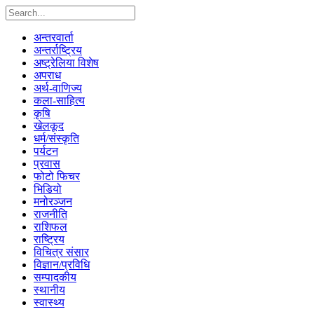
अन्तरवार्ता
अन्तर्राष्ट्रिय
अष्ट्रेलिया विशेष
अपराध
अर्थ-वाणिज्य
कला-साहित्य
कृषि
खेलकूद
धर्म/संस्कृति
पर्यटन
प्रवास
फोटो फिचर
भिडियो
मनोरञ्जन
राजनीति
राशिफल
राष्ट्रिय
विचित्र संसार
विज्ञान/प्रविधि
सम्पादकीय
स्थानीय
स्वास्थ्य