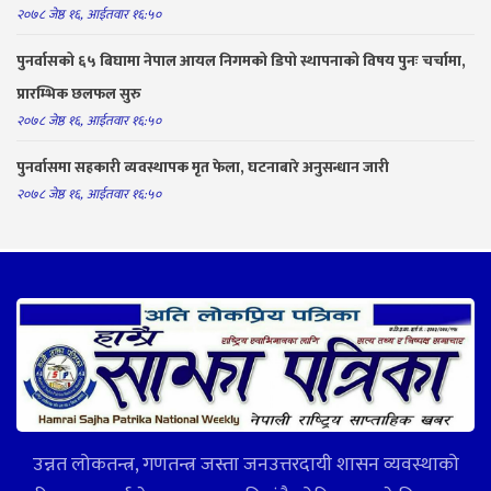
२०७८ जेष्ठ १६, आईतवार १६:५०
पुनर्वासको ६५ बिघामा नेपाल आयल निगमको डिपो स्थापनाको विषय पुनः चर्चामा,
प्रारम्भिक छलफल सुरु
२०७८ जेष्ठ १६, आईतवार १६:५०
पुनर्वासमा सहकारी व्यवस्थापक मृत फेला, घटनाबारे अनुसन्धान जारी
२०७८ जेष्ठ १६, आईतवार १६:५०
उन्नत लोकतन्त्र, गणतन्त्र जस्ता जनउत्तरदायी शासन व्यवस्थाको