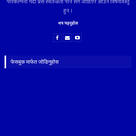
परिकल्पना गर्दा प्रेस स्वतन्त्रता पनि संगै जोडिएर आउने विषयवस्तु
हुन ।
थप पढ्नुहोस
फेसबुक मार्फत जोडिनुहोस