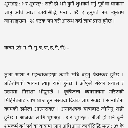
शुभअङ्क : १ र शुभरङ्ग : रातो हो भने कुनै शुभकर्म गर्नु पूर्व वा यात्रामा
जानु अघि आज कार्यसिद्धि मन्त्र : ॐ हं हनुमते नमः न्यूनतम
जापसङ्ख्या : २१ पटक जप गरी आरम्भ गर्दा लाभ प्राप्त हुनेछ ।
कन्या (टो, प, पि, पु, ष, ण, ठ, पे, पो) –
ठूला आशा र महत्त्वाकाङ्क्षा त्यागी अघि बढ्नु श्रेयस्कर हुनेछ ।
प्रतिशोधको भावना त्याग्नु राम्रो हुनेछ । आँफूले गरेका प्रयास र
उद्यममा निराशा भोग्नुपर्छ । कृषिजन्य व्यवसायमा गरिएको
मिहिनेतबाट लाभ प्राप्त हुन नसक्दा दिक्क लाग्न सक्छ । सानातिना
कामको झमेला आउनसक्छ । अनावश्यक यात्राबाट जोगिनु राम्रो
हुनेछ । आजका लागि शुभअङ्क : ३ र शुभरङ्ग : नीलो हो भने कुनै
शुभकर्म गर्नु पूर्व वा यात्रामा जानु अघि आज कार्यसिद्धि मन्त्र : ॐ कें