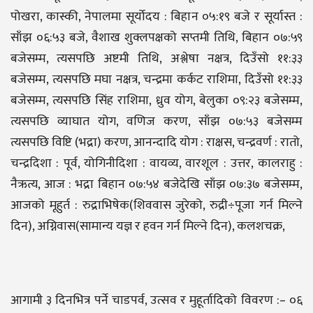
पोखरा, कास्की, नेपालमा सूर्योदय : बिहान ०५:१९ बजे र सूर्यास्त :
साँझ ०६:५३ बजे, वैशाख शुक्लपक्षको सप्तमी तिथि, बिहान ०७:५९
बजेसम्म, त्यसपछि अष्टमी तिथि, अश्लेषा नक्षत्र, दिउँसो ११:३३
बजेसम्म, त्यसपछि मघा नक्षत्र, चन्द्रमा कर्कट राशिमा, दिउँसो ११:३३
बजेसम्म, त्यसपछि सिंह राशिमा, ध्रुव योग, बेलुका ०९:२३ बजेसम्म,
त्यसपछि व्याघात योग, वणिज करण, साँझ ०७:५३ बजेसम्म
त्यसपछि विष्टि (भद्रा) करण, आनन्दादि योग : राक्षस, चन्द्रवर्ण : रातो,
चन्द्रदिशा : पूर्व, योगिनीदिशा : वायव्य, वारशूल : उत्तर, कालराहु :
नैऋत्य, आज : भद्रा बिहान ०७:५४ बजेदेखि साँझ ०७:३७ बजेसम्म,
आजको मूहुर्त : रुद्राभिषेक(शिववास जुरेको, रुद्री÷पूजा गर्न मिल्ने
दिन), अग्निवास(सामान्य यज्ञ र हवन गर्न मिल्ने दिन), कलशचक्र,
आगामी ३ दिनभित्र पर्ने चाडपर्व, उत्सव र मुहूर्तादिको विवरण :– ०६