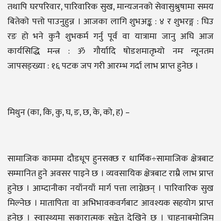
तथापि घरपरिवार, पारिवारिक सुख, मान्यजनको सेवासुश्रुषामा समय
बितेको पत्तो पाउनुहुन्न । आजका लागि शुभअङ्क : ४ र शुभरङ्ग : घिउ
रङ हो भने कुनै शुभकर्म गर्नु पूर्व वा यात्रामा जानु अघि आज
कार्यसिद्धि मन्त्र : ॐ गौर्यादि षोडशमातृभ्यो नमः न्यूनतम
जापसङ्ख्या : १६ पटक जप गरी आरम्भ गर्दा लाभ प्राप्त हुनेछ ।
मिथुन (का, कि, कु, घ, ङ, छ, के, को, ह) –
सामाजिक काममा दौडधूप हुनसक्छ र धार्मिक÷सामाजिक क्षेत्रबाट
सम्मानित हुने अवसर पाइने छ । व्यवसायिक क्षेत्रबाट राम्रै लाभ प्राप्त
हुनेछ । आम्दानीका नयाँनयाँ मार्ग पत्ता लाग्नेछन् । पारिवारिक सुख
मिल्नेछ । मातापिता वा अभिभावकवर्गबाट आवश्यक सहयोग प्राप्त
हुनेछ । स्वास्थ्यमा सकारात्मक सङ्केत देखिने छ । चाहनाबमोजिम