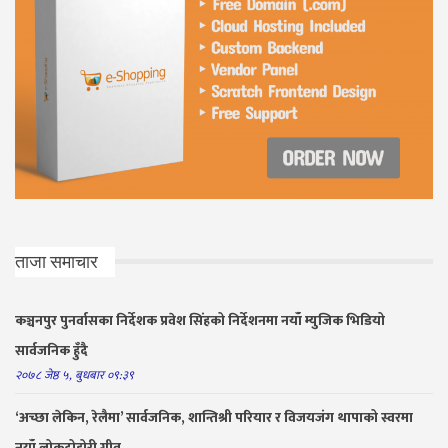
ताजा समाचार
कञ्चनपुर पुनर्वासका निर्देशक प्रवेश सिंहको निर्देशनमा नयाँ म्युजिक भिडियो
सार्वजनिक हुँदै
२०७८ जेष्ठ ५, बुधबार ०९:३९
‘अच्छा लेकिन, रेलैमा’ सार्वजनिक, शान्तिश्री परियार र विजयजंग थापाको स्वरमा
नयाँ लोकदोहोरी गीत