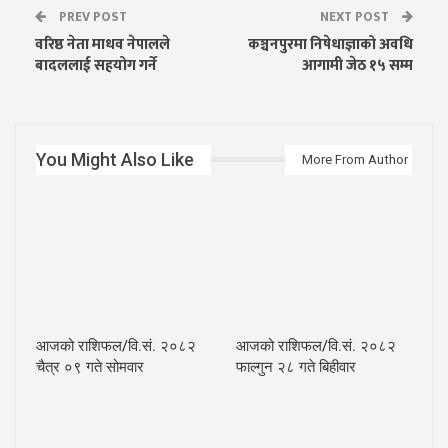
PREV POST
NEXT POST
वरिष्ठ नेता माधव नेपालले
कञ्चनपुरमा निषेधाज्ञाको अवधि
बादललाई सहयोग गर्ने
आगामी जेठ १५ सम्म
You Might Also Like
More From Author
आजको राशिफल/वि.सं. २०८२
आजको राशिफल/वि.सं. २०८२
चैत्र ०९ गते सोमवार
फाल्गुन २८ गते बिहीवार