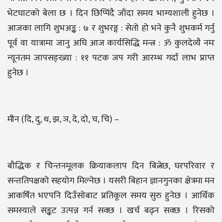
भेटघाटको बेला छ । दिन छिप्पिंदै जाँदा समय भाग्यशाली हुनेछ ।
आजका लागि शुभअङ्क : ७ र शुभरङ्ग : सेतो हो भने कुनै शुभकर्म गर्नु
पूर्व वा यात्रामा जानु अघि आज कार्यसिद्धि मन्त्र : ॐ कुलदेव्यै नमः
न्यूनतम जापसङ्ख्या : ११ पटक जप गरी आरम्भ गर्दा लाभ प्राप्त
हुनेछ ।
मीन (दि, दु, थ, झ, ञ, दे, दो, च, चि) –
बौद्धिक र चिन्तनमूलक क्रियाकलाप दिन बित्नेछ, घरपरिवार र
सन्ततिपक्षको सहयोग मिल्नेछ । यसरी बिहान ज्ञानगुनका क्षेत्रमा मन
आकर्षित भएपनि दिउँसोबाट प्रतिकूल समय सुरु हुनेछ । आर्थिक
समस्याले सङ्कट उत्पन्न गर्न सक्छ । खर्च बढ्न सक्छ । रिसको