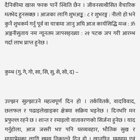
दैनिकीमा खास फरक पार्ने स्थिति छैन । जीवनसाथीसित वैचारिक
मतभेद हुनसक्छ । आजका लागि शुभअङ्क : ८ र शुभरङ्ग : नीलो हो भने
कुनै शुभकर्म गर्नु पूर्व वा यात्रामा जानु अघि आज कार्यसिद्धि मन्त्र : ॐ
अञ्जनीसुताय नमः न्यूनतम जापसङ्ख्या : २१ पटक जप गरी आरम्भ
गर्दा लाभ प्राप्त हुनेछ ।
कुम्भ (गु, गे, गो, सा, सि, सु, से, सो, द) –
उल्झन सुल्झाउने महत्वपूर्ण दिन हो । तर्कवितर्क, वादविवाद,
छलफल र पढाइलेखाइका क्षेत्रमा सक्रिय भइनेछ । दिनभरि मन
प्रफुल्ल रहने छ । शान्त र रमाइलो वातावरणको सिर्जना हुनेछ । याद
गर्नुहोला, आज जसरी भए पनि घरव्यवहार, भौतिक सुख र
मायाप्रेमका लागि समय निकाल्ने दिन हो । खानपिन, घुमघाम एवं