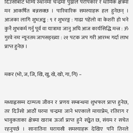
दिउँसोबाट भाग्य स्थानमा चन्द्रमा पुग्नाले परोपकार र धार्मिक क्षेत्रमा
मन आकर्षित बन्नसक्छ । पारिवारिक समस्याहरू हल हुनेछन् ।
आजका लागि शुभअङ्क : ९ र शुभरङ्ग : गाढा पहेंलो वा केशरी हो भने
कुनै शुभकर्म गर्नु पूर्व वा यात्रामा जानु अघि आज कार्यसिद्धि मन्त्र : ॐ
गुरवे नमः न्यूनतम जापसङ्ख्या : २१ पटक जप गरी आरम्भ गर्दा लाभ
प्राप्त हुनेछ ।
मकर (भो, ज, जि, खि, खु, खे, खो, गा, गि) –
मध्याह्नसम्म दाम्पत्य जीवन र प्रणय सम्बन्धमा शुभफल प्राप्त हुनेछ,
तर दिउँसो आठौं घरमा चन्द्रमा जाने भएकाले मायाप्रेम, रतिराग र
भावुकताका क्षेत्रमा खराब ऊर्जा प्राप्त हुने सङ्केत छ, संयम र सचेत
रहनुपर्छ । सानातिना घरायसी समस्याहरू देखिए पनि तिनले