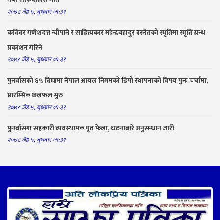
२०७८ जेष्ठ ५, बुधबार ०९:३९
कविवर गणेशदत्त न्यौपाने र साहित्यकार महेन्द्रबहादुर बस्नेतको स्मृतिमा स्मृति ग्रन्थ
प्रकाशन गरिने
२०७८ जेष्ठ ५, बुधबार ०९:३९
पुनर्वासको ६५ बिघामा नेपाल आयल निगमको डिपो स्थापनाको विषय पुनः चर्चामा,
प्रारम्भिक छलफल सुरु
२०७८ जेष्ठ ५, बुधबार ०९:३९
पुनर्वासमा सहकारी व्यवस्थापक मृत फेला, घटनाबारे अनुसन्धान जारी
२०७८ जेष्ठ ५, बुधबार ०९:३९