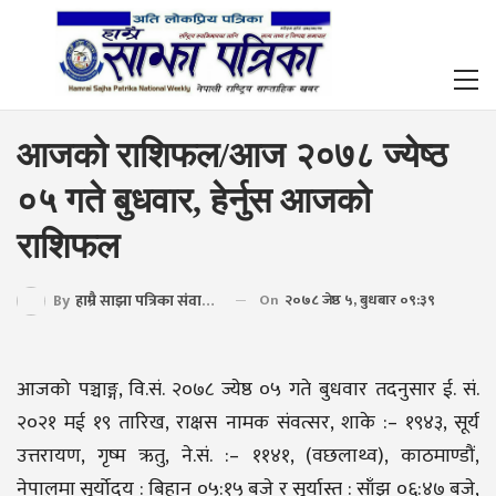
आजको राशिफल/आज २०७८ ज्येष्ठ
०५ गते बुधवार, हेर्नुस आजको
राशिफल
By
हाम्रै साझा पत्रिका संवाददाता
On
२०७८ जेष्ठ ५, बुधबार ०९:३९
आजको पञ्चाङ्ग, वि.सं. २०७८ ज्येष्ठ ०५ गते बुधवार तदनुसार ई. सं.
२०२१ मई १९ तारिख, राक्षस नामक संवत्सर, शाके :– १९४३, सूर्य
उत्तरायण, गृष्म ऋतु, ने.सं. :– ११४१, (वछलाथ्व), काठमाण्डौं,
नेपालमा सूर्योदय : बिहान ०५:१५ बजे र सूर्यास्त : साँझ ०६:४७ बजे,