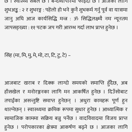
छ । स्वास्थ्य सबल छ । बन्दव्यापारमा फाइदा छ । आजका लागि
शुभअङ्क : २ र शुभरङ्ग : पहेंलो हो भने कुनै शुभकर्म गर्नु पूर्व वा यात्रामा
जानु अघि आज कार्यसिद्धि मन्त्र : ॐ सिद्धिलक्ष्म्यै नमः न्यूनतम
जापसङ्ख्या : ११ पटक जप गरी आरम्भ गर्दा लाभ प्राप्त हुनेछ ।
सिंह (मा, मि, मु, मे, मो, टा, टि, टु, टे) –
आजबाट खराब र दिक्क लाग्दो समयको समाप्ति हुँदैछ, अब
हाँसखेल र मनोरञ्जनका लागि मन आकर्षित हुनेछ । दिउँसोबाट
तपाईंका असन्तुष्टि समाप्त हुनेछन् । अधुरा कामहरू पूर्ण हुन
थाल्नेछन् । स्वास्थ्यमा क्रमिक रूपमा सुधार हुनेछ । आध्यात्मिक र
सामाजिक काममा सक्रिय बन्नु पर्नेछ । वादविवादमा विजय प्राप्त
हुनेछ । परोपकारका क्षेत्रमा आकर्षण बढ्ने छ । आजका लागि