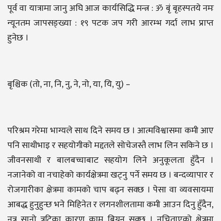
पूर्व वा यात्रामा जानु अघि आज कार्यसिद्धि मन्त्र : ॐ बृं बृहस्पतये नमः
न्यूनतम जापसङ्ख्या : १९ पटक जप गरी आरम्भ गर्दा लाभ प्राप्त
हुनेछ ।
बृश्चिक (तो, ना, नि, नु, ने, नो, या, यि, यु) –
परिश्रम गरेमा भाग्यले साथ दिने समय छ । आत्मविश्वासमा कमी आए
पनि साथीभाइ र सहयोगीको मद्दतले सोचेजस्तै लाभ लिन सकिने छ ।
जीवनसाथी र बालबच्चाबाट सहयोग लिने अनुकूलता हुँदैन ।
नजानेको वा नचाहेको कार्यक्षेत्रमा खट्नु पर्ने समय छ । बन्दव्यापार र
रोजगारीका क्षेत्रमा कामको चाप बढ्न सक्छ । पेसा वा व्यवसायमा
आबद्ध हुनुहुन्छ भने मिहिनेत र लगनशीलतामा कमी आउन दिनु हुँदैन,
नत्र सानो त्रुटिका कारण काम बिग्रन सक्छ । नचिताएको क्षेत्रमा