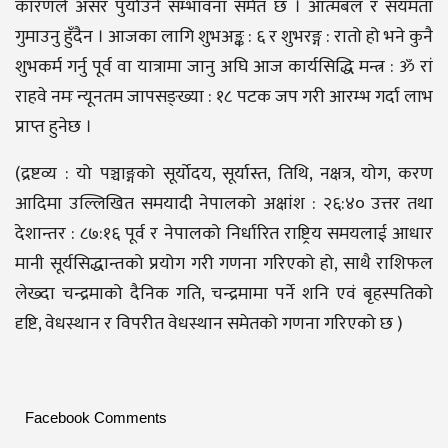
कारणले असर पुर्याउने सम्भावना समेत छ । आत्मबल र संयमता
गुमाउनु हुँदैन । आजका लागि शुभअङ्क : ६ र शुभरङ्ग : रातो हो भने कुनै
शुभकर्म गर्नु पूर्व वा यात्रामा जानु अघि आज कार्यसिद्धि मन्त्र : ॐ रां
राहवे नमः न्यूनतम जापसङ्ख्या : १८ पटक जप गरी आरम्भ गर्दा लाभ
प्राप्त हुनेछ ।
(द्रष्टव्य : यो पञ्चाङ्गको सूर्योदय, सूर्यास्त, तिथि, नक्षत्र, योग, करण
आदिमा उल्लिखित समयादी नेपालको अक्षांश : २६:४० उत्तर तथा
देशान्तर : ८७:१६ पूर्व र नेपालको निर्धारित राष्ट्रिय समयलाई आधार
मानी सूर्यसिद्धान्तको प्रयोग गरी गणना गरिएको हो, साथै राशिफल
लेख्दा चन्द्रमाको दैनिक गति, चन्द्रमामा पर्ने शनि एवं बृहस्पतिको
दृष्टि, वेधस्थान र विपरीत वेधस्थान समेतको गणना गरिएको छ )
Facebook Comments