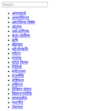
अन्तरवार्ता
अन्तर्राष्ट्रिय
अष्ट्रेलिया विशेष
अपराध
अर्थ-वाणिज्य
कला-साहित्य
कृषि
खेलकूद
धर्म/संस्कृति
पर्यटन
प्रवास
फोटो फिचर
भिडियो
मनोरञ्जन
राजनीति
राशिफल
राष्ट्रिय
विचित्र संसार
विज्ञान/प्रविधि
सम्पादकीय
स्थानीय
स्वास्थ्य