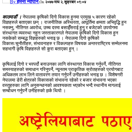
By
हेमन्त न्यौपाने
On
२०७७ माघ २, शुक्रबार ०९:०४
काठमाडौं ।
नेपालमा कृषिको दिगो विकास हुनमा प्रमुख ५ कारण रहेको
विज्ञहरुले बताएका छन् । राजनीतिक अस्थिरता, आपूर्तिमा क्षमता अभिवृद्धि हुन
नसक्नु, नीतिगत अवरोध, उच्च दरमा बसाईँसराई हुनु र बजेटको उपयोगमा
संस्थागत व्यवस्था नहुन जस्ताकारणले नेपालमा कृषिको दिगो विकास हुन
नसकेको सम्बद्ध विज्ञहरुको भनाइ छ । नेपालमा दिगो कृषिको
विकासःचुनौतीहरु, संभावनाहरु र विकल्पहरु विषयक अन्तरराष्ट्रिय सम्मेलनमा
सहभागी कृषि विज्ञहरुले सो कुरा बताएका हुन् ।
कृषिलाई दिगो र भरपर्दो बनाउनका लागि संस्थागत विकास गर्नुपर्ने, नीतिगत
समस्याहरुको समाधान गरिनुपर्ने, न्यूनतम प्राकृतिक स्रोतहरुको प्रयोगबाट
अधिकतम लाभ लिने वातावरण तयार गर्नुपर्ने उनीहरुको भनाइ छ । विशेषगरी
नेपालमा डेरी क्षेत्रको विकासको संभावना रहेको र बजार संभावना भएका
वस्तुहरुका लागि अनुसन्धानको आवश्यकता भएकोभ भन्दै स्थानीय मागलाई
सम्बोधन गर्नुपर्ने उनीहरुको तर्र्क थियो ।